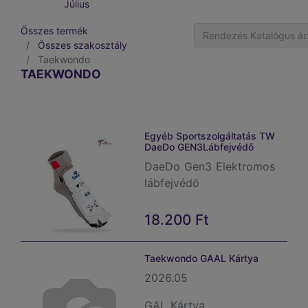
Július
Összes termék
Rendezés Katalógus ár:
Összes szakosztály
Taekwondo
TAEKWONDO
Egyéb Sportszolgáltatás TW
DaeDo GEN3Lábfejvédő
DaeDo Gen3 Elektromos
lábfejvédő
18.200
Ft
Taekwondo GAAL Kártya
2026.05
GAL Kártya.