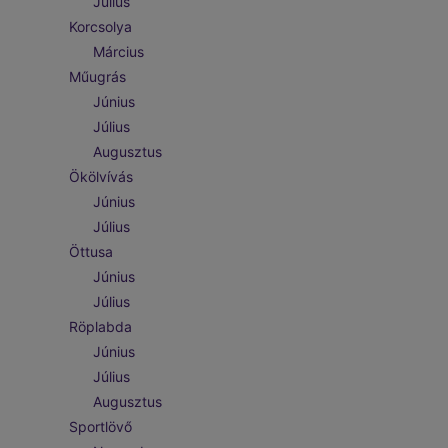
Július
Korcsolya
Március
Műugrás
Június
Július
Augusztus
Ökölvívás
Június
Július
Öttusa
Június
Július
Röplabda
Június
Július
Augusztus
Sportlövő