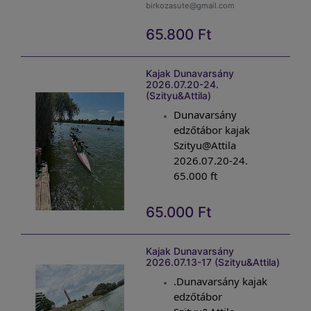
Boros Alexandra:06 30-362-4659
birkozasute@gmail.com
65.800
Ft
Kajak Dunavarsány
2026.07.20-24.
(Szityu&Attila)
Dunavarsány
edzőtábor kajak
Szityu@Attila
2026.07.20-24.
65.000 ft
65.000
Ft
Kajak Dunavarsány
2026.07.13-17 (Szityu&Attila)
.Dunavarsány kajak
edzőtábor