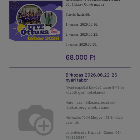
ig: 83 000
30., Halassy Olivér uszoda
Ft
vagy
Fizetési határidő:
1.
részlet május
1. turnus: 2026.06.16.
10-ig:
40 000 Ft
2. turnus: 2026.06.23.
2.
részlet június
3.turnus: 2026.06.30.
10-ig:
43 000 Ft
68.000
Ft
Kérem, hogy a választott időpont
után a kosárba tegye bele a
megvásárolni kívánt tábort. Miután
kifizette a tábort utána legyen
Bírkózás 2026.06.22-26
szíves az alábbi űrlapon megadni az
nyári tábor
elérhetőségeit, gyermek esetleges
Nyári napközi birkózó tábor 8-16 év
allergiáját, kapcsolattartási
közötti gyermekekenek
elérhetőségeit.
Háromszori étkezés, edzések,
játékos programok, strand
Itt
Helyszín: 1044 Megyeri 13 Birkózó
csarnok
Jelentkezés: Kapuvári Gábor: 06-
További információ: ottusa@ute.hu
70-3950444