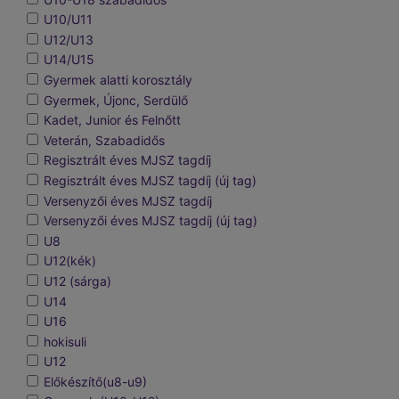
U10/U11
U12/U13
U14/U15
Gyermek alatti korosztály
Gyermek, Újonc, Serdülő
Kadet, Junior és Felnőtt
Veterán, Szabadidős
Regisztrált éves MJSZ tagdíj
Regisztrált éves MJSZ tagdíj (új tag)
Versenyzői éves MJSZ tagdíj
Versenyzői éves MJSZ tagdíj (új tag)
U8
U12(kék)
U12 (sárga)
U14
U16
hokisuli
U12
Előkészítő(u8-u9)