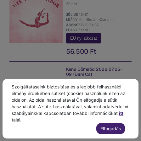
29.hét
Itt
JÚLIUS 13-17.
32.hét
LEÁNY
Ifi.II-Serd.II.-Zsebi III.
AUGUSZTUS 03-07.
33.hét
LEÁNY
Zsebi I.
További információ: ottusa@ute.hu
AUGUSZTUS 10-14.
EÜ nyilatkozat
Boros Alexandra:06 30-362-4659
FIÚ
Kiemelt csoport
56.500
Ft
Kenu Dömsöd 2026.07.05-
09 (Dani Cs)
Kenu edzőtábor 

Szolgáltatásaink biztosítása és a legjobb felhasználói
Dömsöd 

élmény érdekében sütiket (cookie) használunk ezen az
Dani csoport 

oldalon. Az oldal használatával Ön elfogadja a sütik
2026.07.05.-07.09-ig 

használatát. A sütik használatával, valamint adatvédelmi
55.000 f
szabályainkkal kapcsolatban további információkat
itt
talál.
55.000
Ft
Elfogadás