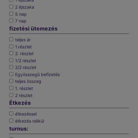
2 éjszaka
5 nap
7 nap
fizetési ütemezés
teljes ár
1.részlet
2. részlet
1/2 részlet
2/2 részlet
Egyösszegű befizetés
teljes összeg
1. részlet
2 részlet
Étkezés
étkezéssel
étkezés nélkül
turnus: