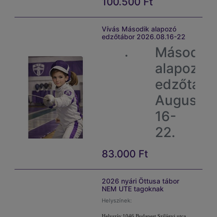
100.500
Ft
Vívás Második alapozó
edzőtábor 2026.08.16-22
Második
alapozó
edzőtábo
Augusztu
16-
22.
Időpont:
83.000
Ft
2026.
augusztus 16-
22.
Fizetési
2026 nyári Öttusa tábor
opciók:
NEM UTE tagoknak
Egy
Helyszínek:
összegben
május 10-
Helyszín:1046 Budapest Szilágyi utca