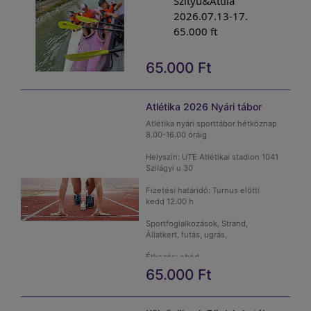
Szityu&Attila
2026.07.13-17.
65.000 ft
65.000
Ft
Atlétika 2026 Nyári tábor
Atlétika nyári sporttábor hétköznap
8.00-16.00 óráig
Helyszín: UTE Atlétikai stadion 1041
Szilágyi u 30
Fizetési határidő: Turnus előtti
kedd 12.00 h
Sportfoglalkozások, Strand,
Állatkert, futás, ugrás,
Étkezés: ebéd
65.000
Ft
Minimum létszám: 10 fő