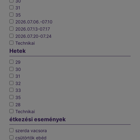
30
31
35
2026.07.06.-07.10
2026.07.13-07.17
2026.07.20-07.24
Technikai
Hetek
29
30
31
32
33
35
28
Technikai
étkezési események
szerda vacsora
csütörtök ebéd