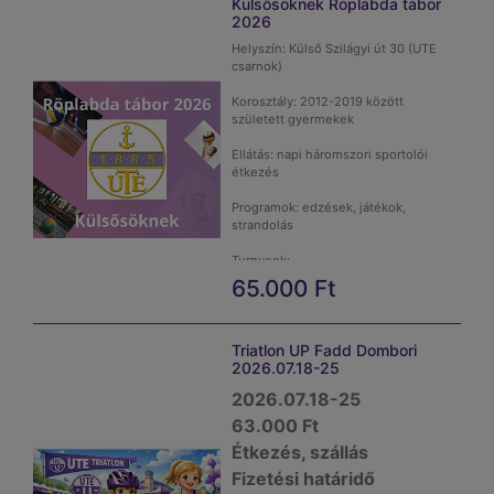
Külsősöknek Röplabda tábor
2026
Helyszín: Külső Szilágyi út 30 (UTE
csarnok)
Korosztály: 2012-2019 között
született gyermekek
Ellátás: napi háromszori sportolói
étkezés
Programok: edzések, játékok,
strandolás
Turnusok:
65.000
Ft
III 2026.08.24-28
Triatlon UP Fadd Dombori
Kérem a képre kattintva vásárolja
2026.07.18-25
meg a webshop terméket.
2026.07.18-25
63.000 Ft
Kötelező adatok a gyermek
Étkezés, szállás
Fizetési határidő
Befizetési határidő: