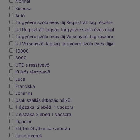
Normál
Kisbusz
Autó
Tárgyévre szóló éves díj Regisztrált tag részére
ÚJ Regisztrált tagság tárgyévre szóló éves díjjal
Tárgyévre szóló éves díj Versenyzői tag részére
ÚJ Versenyzői tagság tárgyévre szóló éves díjjal
10000
6000
UTE-s résztvevő
Külsős résztvevő
Luca
Franciska
Johanna
Csak szállás étkezés nélkül
1 éjszaka, 2 ebéd, 1 vacsora
2 éjszaka 2 ebéd 1 vacsora
Ifi/junior
Elit/felnőtt/Szenior/veterán
újonc/gyerek