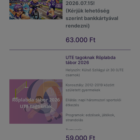
2026.07.15!
I. turnusra: 2026.06.08.-ig.
(Kérjük lehetőség
szerint bankkártyával
II Turnus:2026.06.15.-ig!
rendezni)
III Turnus befizetési határidő
2026.08.13.-ig!
63.000
Ft
Figyelem: a csoportok csak 15 fő
UTE tagoknak Röplabda
felett indulnak!
tábor 2026
Táborszervező: Fekete Krisztina
Helyszín: Külső Szilágyi út 30 (UTE
feki@ute.hu
csarnok)
Korosztály: 2012-2019 között
született gyermekek
Ellátás: napi háromszori sportolói
étkezés
Programok: edzések, játékok,
strandolás
Turnusok:
59.000
Ft