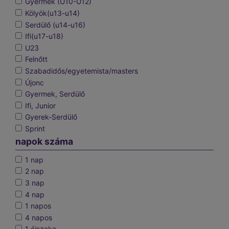
Gyermek (U10-U12)
Kölyök(u13-u14)
Serdülő (u14-u16)
Ifi(u17-u18)
U23
Felnőtt
Szabadidős/egyetemista/masters
Újonc
Gyermek, Serdülő
Ifi, Junior
Gyerek-Serdülő
Sprint
napok száma
1 nap
2 nap
3 nap
4 nap
1 napos
4 napos
1 éjszaka