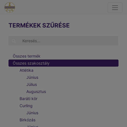
TERMÉKEK SZŰRÉSE
Összes termék
Összes szakosztály
Atlétika
Június
Július
Augusztus
Baráti kör
Curling
Június
Birkózás
Június