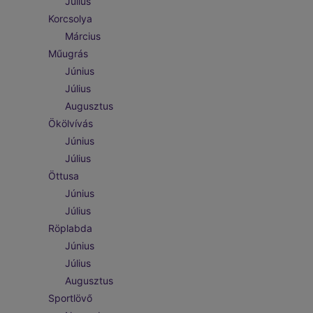
Július
Korcsolya
Március
Műugrás
Június
Július
Augusztus
Ökölvívás
Június
Július
Öttusa
Június
Július
Röplabda
Június
Július
Augusztus
Sportlövő