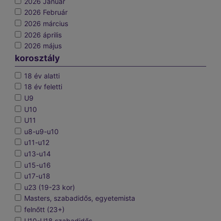
2026 Január
2026 Február
2026 március
2026 április
2026 május
korosztály
18 év alatti
18 év feletti
U9
U10
U11
u8-u9-u10
u11-u12
u13-u14
u15-u16
u17-u18
u23 (19-23 kor)
Masters, szabadidős, egyetemista
felnőtt (23+)
U10-U18 szabadidős