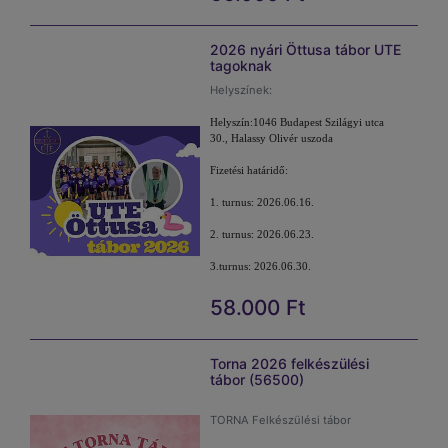
III 2026.08.24-28
2026 nyári Öttusa tábor UTE
Kérem a képre kattintva vásárolja
tagoknak
meg a webshop terméket.
Helyszínek:
Kötelező adatok a gyermek
Helyszín:1046 Budapest Szilágyi utca
30., Halassy Olivér uszoda
Fizetési határidő:
Befizetési határidő:
1. turnus: 2026.06.16.
I. turnusra: 2026.06.08.-ig.
2. turnus: 2026.06.23.
II Turnus:2026.06.15.-ig!
3.turnus: 2026.06.30.
III befizetési határidő:2026.08.13.-ig
58.000
Ft
Kérem, hogy a választott időpont
után a kosárba tegye bele a
Figyelem: a csoportok csak 15 fő
megvásárolni kívánt tábort. Miután
felett indulnak!
kifizette a tábort utána legyen
Torna 2026 felkészülési
szíves az alábbi űrlapon megadni az
tábor (56500)
Táborszervező: Fekete Krisztina
elérhetőségeit, gyermek esetleges
feki@ute.hu
allergiáját, kapcsolattartási
TORNA Felkészülési tábor
elérhetőségeit.