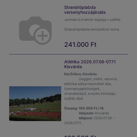
Strandröplabda
versenyhozzájárulás
Jurmala (Litvánia) repjegy+ szállás
Strandröplabda nemzetközi torna
241.000
Ft
Atlétika 2026.07.06-07.11
Kisvárda
Edzőtábor, Kisvárda
(reggeli, ebéd, vacsora,
atlétikai pálya használati díja,
üzemanyagköltségek,
strandbelépő, evezés költsége,
szállás díja)
Összeg: 100.500 Ft / fő
Helyszín:
Kisvárda
Időpont:
2026.07.06. –
2026.07.11.