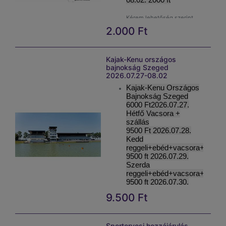
Kérem lehetőség szerint
bankkártyával rendezni!
2.000
Ft
Fizetési
határidő:2026.07.27.
Kérem annyi napot vegyem
meg ahány napig ott
Kajak-Kenu országos
tartózkodik a versenyen a
bajnokság Szeged
résztvevő. Több részvevő
2026.07.27-08.02
esetén több napot.
Kajak-Kenu Országos
Bajnokság Szeged
6000 Ft2026.07.27.
ő
Hétf
Vacsora +
szállás
9500 Ft 2026.07.28.
Kedd
reggeli+ebéd+vacsora+szállá
9500 ft 2026.07.29.
Szerda
reggeli+ebéd+vacsora+szállá
9500 ft 2026.07.30.
Csütörtök
9.500
Ft
reggeli+ebéd+vacsora+szállá
9500 ft 2026.07.31.
Péntek
reggeli+ebéd+vacsora+szállá
Sportorvosi hozzájárulás