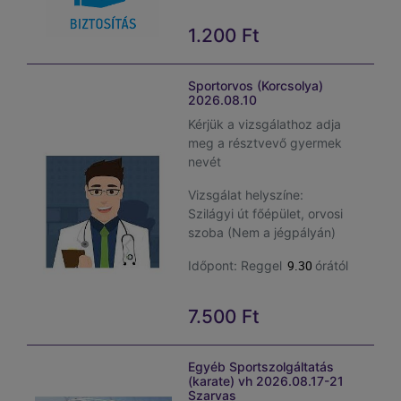
a vizsgálaton
szerint kérjük
részt vesz!
bankkártyával
1.200
Ft
fizetni!
Fontos: reggeli első
vizelet mintát kérünk
Kérjük a sportolói
Sportorvos (Korcsolya)
névvel ellátott patikai
kérdőívet szülő
2026.08.10
tégelyben magával
által aláírva
Kérjük a vizsgálathoz adja
hozni
hozzák magukkal
meg a résztvevő gyermek
a vizsgálat
Felhívjuk figyelmét,
nevét
idejére!
hogy a behívás
Vizsgálat helyszíne:
szakosztályonként és
Vásárláskor
Szilágyi út főépület, orvosi
nemenként történik,
kérjük a gyermek
szoba (Nem a jégpályán)
ezért kérem, a
nevét feltüntetni
megjelenéskor
szíveskedjék aki
9.30
Időpont: Reggel
órától
türelmesnek lenni!
a vizsgálaton
Senior
A vizelet mintát steril
részt vesz!
7.500
Ft
vizeletes pohárban legyen
sportolóknak
Fontos: reggeli első
szíves a sportoló magával
vizelet mintát kérünk
hozni a kitöltött sportolói
teljes labor és
Egyéb Sportszolgáltatás
névvel ellátott patikai
kérdőívvel együtt
(karate) vh 2026.08.17-21
tégelyben magával
EKG lelet
vizsgálatra.
Szarvas