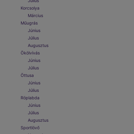
Július
Korcsolya
Március
Műugrás
Június
Július
Augusztus
Ökölvívás
Június
Július
Öttusa
Június
Július
Röplabda
Június
Július
Augusztus
Sportlövő