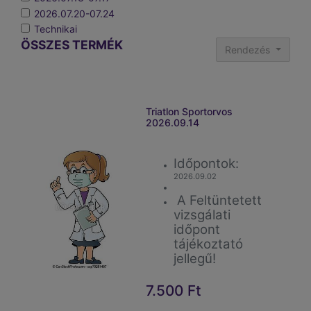
2026.07.20-07.24
Technikai
ÖSSZES TERMÉK
Rendezés
Triatlon Sportorvos
2026.09.14
Időpontok:
2026.09.02
A Feltüntetett
vizsgálati
időpont
tájékoztató
jellegű!
Helyszín: Szilágyi
7.500
Ft
úti sporttelep-