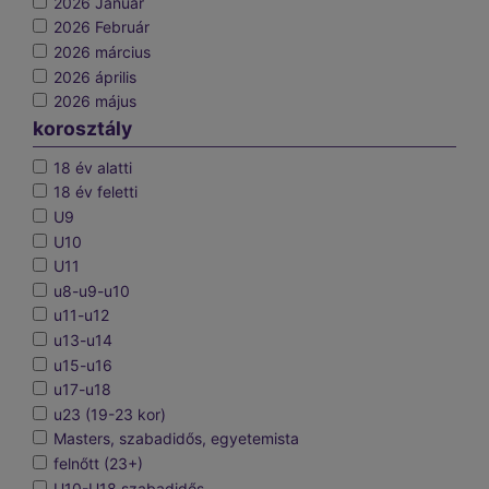
2026 Január
2026 Február
2026 március
2026 április
2026 május
korosztály
18 év alatti
18 év feletti
U9
U10
U11
u8-u9-u10
u11-u12
u13-u14
u15-u16
u17-u18
u23 (19-23 kor)
Masters, szabadidős, egyetemista
felnőtt (23+)
U10-U18 szabadidős