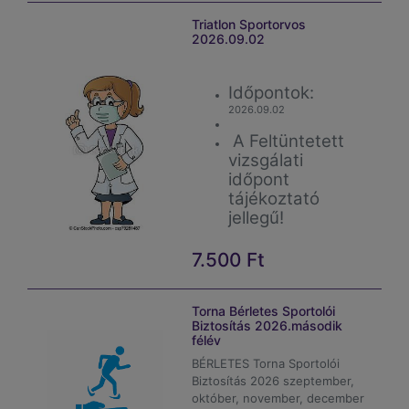
orvosi szoba
Triatlon Sportorvos
Részvétel
2026.09.02
kizárólag előre
befizetett
Időpontok:
összeg esetén!
Lehetőség
2026.09.02
szerint kérjük
A Feltüntetett
bankkártyával
vizsgálati
fizetni!
időpont
tájékoztató
Kérjük a sportolói
jellegű!
kérdőívet szülő
által aláírva
Helyszín: Szilágyi
7.500
Ft
hozzák magukkal
úti sporttelep-
a vizsgálat
orvosi szoba
idejére!
Torna Bérletes Sportolói
Részvétel
Biztosítás 2026.második
Vásárláskor
félév
kizárólag előre
kérjük a gyermek
befizetett
BÉRLETES Torna Sportolói
nevét feltüntetni
összeg esetén!
Biztosítás 2026 szeptember,
szíveskedjék aki
Lehetőség
október, november, december