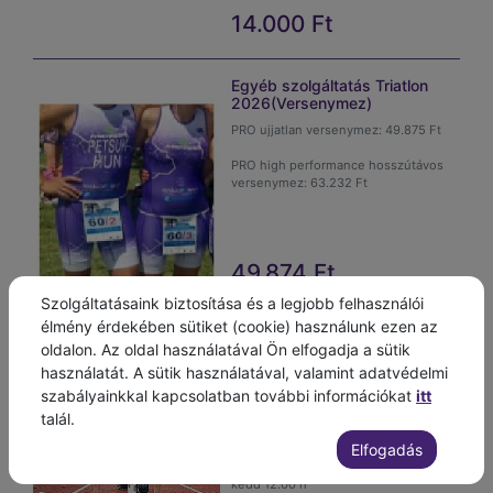
14.000
Ft
EÜ nyilatkozat
Egyéb szolgáltatás Triatlon
2026(Versenymez)
PRO ujjatlan versenymez: 49.875 Ft
PRO high performance hosszútávos
versenymez: 63.232 Ft
49.874
Ft
Szolgáltatásaink biztosítása és a legjobb felhasználói
élmény érdekében sütiket (cookie) használunk ezen az
Atlétika 2026 Nyári tábor
oldalon. Az oldal használatával Ön elfogadja a sütik
Atlétika nyári sporttábor hétköznap
használatát. A sütik használatával, valamint adatvédelmi
8.00-16.00 óráig
szabályainkkal kapcsolatban további információkat
itt
Helyszín: UTE Atlétikai stadion 1041
talál.
Szilágyi u 30
Elfogadás
Fizetési határidő: Turnus előtti
kedd 12.00 h