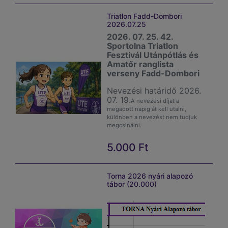
Újonc: 3,500 Ft
Triatlon Fadd-Dombori
2026.07.25
gyermek-serdülő: 5,000
2026. 07. 25. 42.
Ft
Sportolna Triatlon
Fesztivál Utánpótlás és
ifi-junior: 6,000 Ft
Amatőr ranglista
verseny Fadd-Dombori
Nevezési határidő 2026.
07. 19.
A nevezési díjat a
megadott napig át kell utalni,
különben a nevezést nem tudjuk
megcsinálni.
Nevezési díjak:
5.000
Ft
újonc: 3,500 Ft
gyermek-serdülő 5,000
Torna 2026 nyári alapozó
tábor (20.000)
Ft
ifi-junior: 6,000 Ft
sprint: 19,000 Ft