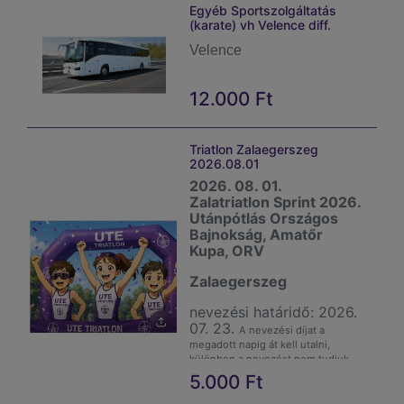
Egyéb Sportszolgáltatás
(karate) vh Velence diff.
Velence
12.000
Ft
Triatlon Zalaegerszeg
2026.08.01
2026. 08. 01.
Zalatriatlon Sprint 2026.
Utánpótlás Országos
Bajnokság, Amatőr
Kupa, ORV
Zalaegerszeg
nevezési határidő: 2026.
07. 23.
A nevezési díjat a
megadott napig át kell utalni,
különben a nevezést nem tudjuk
megcsinálni.
5.000
Ft
Felnőtt: 18,000 Ft