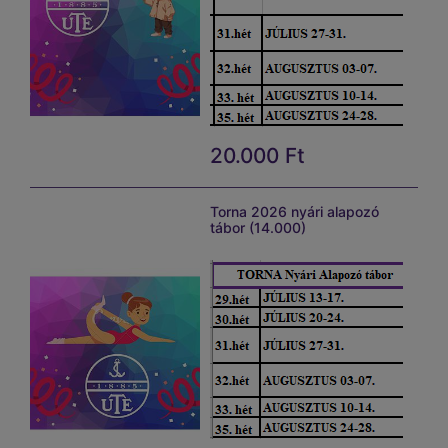
20.000
Ft
EÜ nyilatkozat
Torna 2026 nyári alapozó
tábor (14.000)