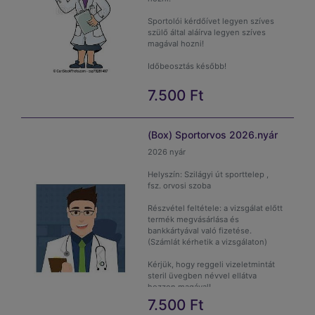
Sportolói kérdőívet legyen szíves
szülő által aláírva legyen szíves
magával hozni!
Időbeosztás később!
7.500
Ft
(Box) Sportorvos 2026.nyár
2026 nyár
Helyszín: Szilágyi út sporttelep ,
fsz. orvosi szoba
Részvétel feltétele: a vizsgálat előtt
termék megvásárlása és
bankkártyával való fizetése.
(Számlát kérhetik a vizsgálaton)
Kérjük, hogy reggeli vizeletmintát
steril üvegben névvel ellátva
hozzon magával!
7.500
Ft
Kérjük a sportolói kérdőívet szülő