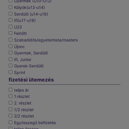
Gyermek (U10-U12)
Kölyök(u13-u14)
Serdülő (u14-u16)
Ifi(u17-u18)
U23
Felnőtt
Szabadidős/egyetemista/masters
Újonc
Gyermek, Serdülő
Ifi, Junior
Gyerek-Serdülő
Sprint
fizetési ütemezés
teljes ár
1.részlet
2. részlet
1/2 részlet
2/2 részlet
Egyösszegű befizetés
teljes összeg