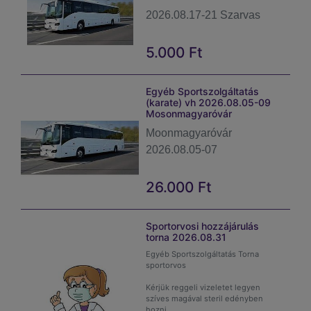
hozni
2026.08.17-21 Szarvas
szükséges.
Kérjük, hogy a vizsgálat díját
Felhívjuk figyelmét,
bankkártyás fizetéssel
hogy a behívás
teljesítsék, és vizsgálatra
5.000
Ft
szakosztályonként és
hozzák magukkal a számlát
nemenként történik,
amit a befizetésről kapnak!
ezért kérem, a
Egyéb Sportszolgáltatás
(karate) vh 2026.08.05-09
megjelenéskor
Mosonmagyaróvár
türelmesnek lenni!
Moonmagyaróvár
Senior
2026.08.05-07
sportolóknak
26.000
Ft
teljes labor és
EKG lelet
Sportorvosi hozzájárulás
szükséges.
torna 2026.08.31
Egyéb Sportszolgáltatás Torna
sportorvos
Kérjük reggeli vizeletet legyen
szíves magával steril edényben
hozni.