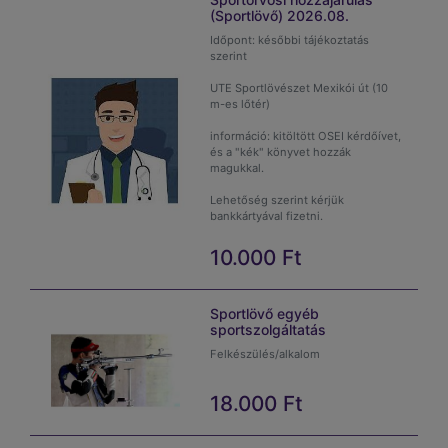
9500 ft 2026.08.01.
(Sportlövő) 2026.08.
Szombat
Időpont: későbbi tájékoztatás
reggeli+ebéd+vacsora+szállá
szerint
9500 ft 2026.08.02.
Vasárnap
UTE Sportlövészet Mexikói út (10
reggeli+ebéd+vacsora+szállá
m-es lőtér)
Kérem lehetőség szerint
bankkártyával rendezni!
információ: kitöltött OSEI kérdőívet,
Fizetési határidő:2026.07.29
és a "kék" könyvet hozzák
Kérem annyi napot vegyem
magukkal.
meg ahány napig ott
tartózkodik a versenyen a
Lehetőség szerint kérjük
résztvevő. Több részvevő
bankkártyával fizetni.
esetén több napot.
Fizetési határidő 2026.08.20
10.000
Ft
Sportlövő egyéb
sportszolgáltatás
Felkészülés/alkalom
18.000
Ft