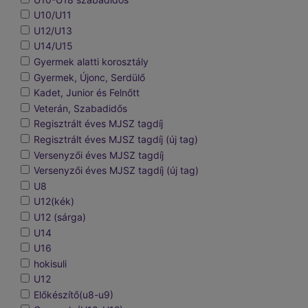
U10/U11
U12/U13
U14/U15
Gyermek alatti korosztály
Gyermek, Újonc, Serdülő
Kadet, Junior és Felnőtt
Veterán, Szabadidős
Regisztrált éves MJSZ tagdíj
Regisztrált éves MJSZ tagdíj (új tag)
Versenyzői éves MJSZ tagdíj
Versenyzői éves MJSZ tagdíj (új tag)
U8
U12(kék)
U12 (sárga)
U14
U16
hokisuli
U12
Előkészítő(u8-u9)