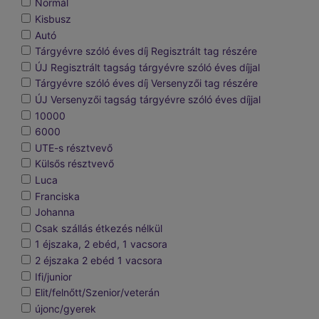
Normál
Kisbusz
Autó
Tárgyévre szóló éves díj Regisztrált tag részére
ÚJ Regisztrált tagság tárgyévre szóló éves díjjal
Tárgyévre szóló éves díj Versenyzői tag részére
ÚJ Versenyzői tagság tárgyévre szóló éves díjjal
10000
6000
UTE-s résztvevő
Külsős résztvevő
Luca
Franciska
Johanna
Csak szállás étkezés nélkül
1 éjszaka, 2 ebéd, 1 vacsora
2 éjszaka 2 ebéd 1 vacsora
Ifi/junior
Elit/felnőtt/Szenior/veterán
újonc/gyerek