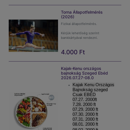
által aláírva hozzák magukkal a
vizsgálatra!
Torna Állapotfelmérés
(2026)
Fizikai állapotfelmérés.
Kérjük lehetőség szerint
bankkártyával rendezni.
4.000
Ft
Kajak-Kenu országos
bajnokság Szeged Ebéd
2026.07.27-08.0
Kajak Kenu Országos
Bajnokság szeged
Csak EBÉD
07.27. 2000ft
7.28. 2000 ft
07.29. 2000 ft
07.30. 2000 ft
07.31. 2000 ft
08.01. 2000 ft
08.02. 2000 ft