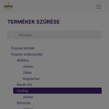
TERMÉKEK SZŰRÉSE
Összes termék
Összes szakosztály
Atlétika
Június
Július
Augusztus
Baráti kör
Curling
Június
Birkózás
Június