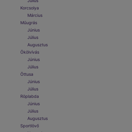
Július
Korcsolya
Március
Műugrás
Június
Július
Augusztus
Ökölvívás
Június
Július
Öttusa
Június
Július
Röplabda
Június
Július
Augusztus
Sportlövő