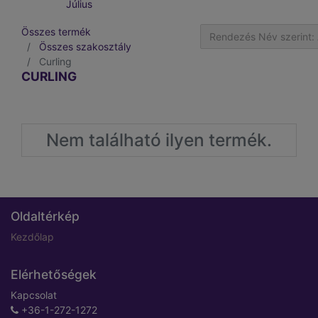
Július
Összes termék
Rendezés Név szerint: 
Összes szakosztály
Curling
CURLING
Nem található ilyen termék.
Oldaltérkép
Kezdőlap
Elérhetőségek
Kapcsolat
+36-1-272-1272