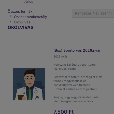
Július
Összes termék
Rendezés Név szerint: 
Összes szakosztály
Ökölvívás
ÖKÖLVÍVÁS
(Box) Sportorvos 2026.nyár
2026 nyár
Helyszín: Szilágyi út sporttelep ,
fsz. orvosi szoba
Részvétel feltétele: a vizsgálat előtt
termék megvásárlása és
bankkártyával való fizetése.
(Számlát kérhetik a vizsgálaton)
Kérjük, hogy reggeli vizeletmintát
steril üvegben névvel ellátva
hozzon magával!
7.500
Ft
Kérjük a sportolói kérdőívet szülő