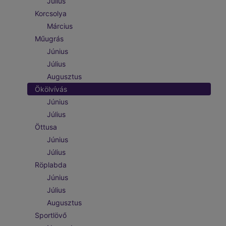
Július
Korcsolya
Március
Műugrás
Június
Július
Augusztus
Ökölvívás
Június
Július
Öttusa
Június
Július
Röplabda
Június
Július
Augusztus
Sportlövő