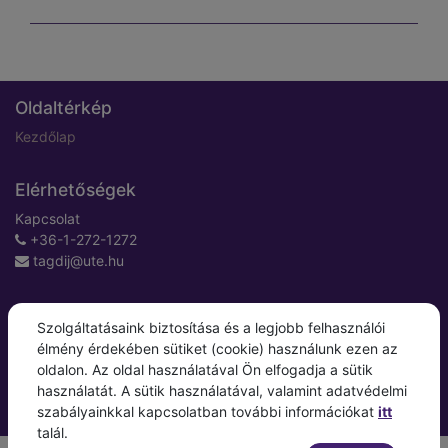
által aláírva hozzák magukkal a
vizsgálatra!
Oldaltérkép
Kezdőlap
Elérhetőségek
Kapcsolat
+36-1-272-1272
tagdij@ute.hu
Újpesti Torna Egylet
Szolgáltatásaink biztosítása és a legjobb felhasználói
Hajrá Újpest, hajrá UTE!
élmény érdekében sütiket (cookie) használunk ezen az
oldalon. Az oldal használatával Ön elfogadja a sütik
Fizess egyszerűen, online
használatát. A sütik használatával, valamint adatvédelmi
szabályainkkal kapcsolatban további információkat
itt
talál.