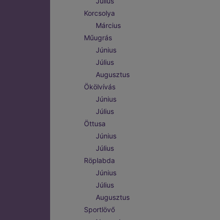
Július
Korcsolya
Március
Műugrás
Június
Július
Augusztus
Ökölvívás
Június
Július
Öttusa
Június
Július
Röplabda
Június
Július
Augusztus
Sportlövő