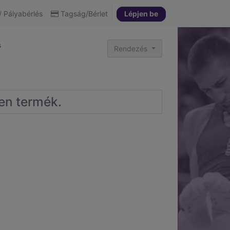
 Pályabérlés
Tagság/Bérlet
Lépjen be
s
Rendezés
yen termék.